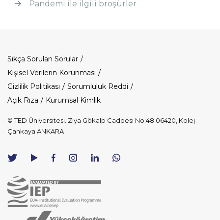
Pandemi ile ilgili broşürler
Dipnot
Sıkça Sorulan Sorular
Kişisel Verilerin Korunması
Gizlilik Politikası
Sorumluluk Reddi
Açık Rıza
Kurumsal Kimlik
© TED Üniversitesi. Ziya Gökalp Caddesi No:48 06420, Kolej
Çankaya ANKARA
TED
TED
TED
TED
TED
Üniversitesi
Üniversitesi
Üniversitesi
Üniversitesi
Üniversitesi
WhatsApp
Twitter
YouTube
Facebook
Instagram
LinkedIn
ile
sayfası
kanalı
sayfası
sayfası
sayfası
iletişime
geç